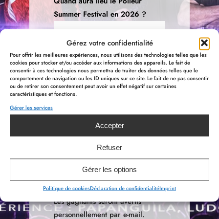
Quand aura lieu le Polleur
Summer Festival en 2026 ?
Gérez votre confidentialité
Pour offrir les meilleures expériences, nous utilisons des technologies telles que les
cookies pour stocker et/ou accéder aux informations des appareils. Le fait de
J’accepte que le Polleur
consentir à ces technologies nous permettra de traiter des données telles que le
Summer Festival & MY HOTEL
comportement de navigation ou les ID uniques sur ce site. Le fait de ne pas consentir
ou de retirer son consentement peut avoir un effet négatif sur certaines
conservent mes données afin
caractéristiques et fonctions.
d’être tenu au courant des
Gérer les services
prochains événements,
Accepter
concours et offres spéciales.
Refuser
Gérer les options
Politique de cookies
Déclaration de confidentialité
Imprint
Les gagnants seront avertis
personnellement par e-mail.