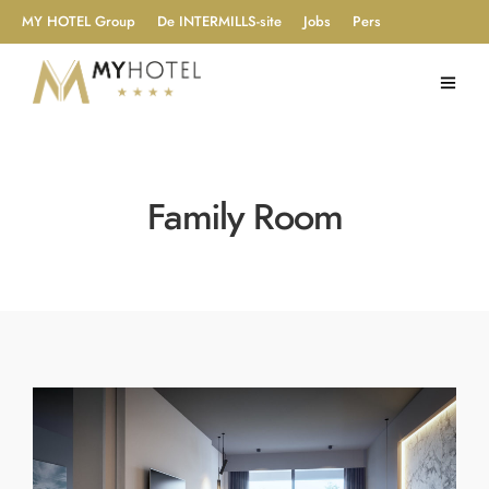
MY HOTEL Group
De INTERMILLS-site
Jobs
Pers
Family Room