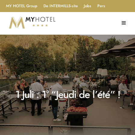
MY HOTEL Group
De INTERMILLS-site
Jobs
Pers
1 Juli : 1° “Jeudi de l’été” !