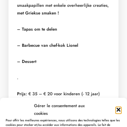
smaakpapillen met enkele overheerlijke creaties,
met Griekse smaken !
– Tapas om te delen
– Barbecue van chef-kok Lionel
– Dessert
.
Prijs:
€ 35 – € 20 voor kinderen (- 12 jaar)
Gérer le consentement aux
Aarzel niet en reserveer meteen:
cookies
Pour offrir les meilleures expériences, nous utilisons des technologies telles que les
cookies pour stocker et/ou accéder aux informations des appareils. Le fait de
080 / 78 00 00 of via
info@myhotel.be