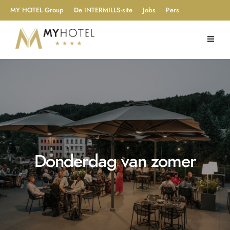
MY HOTEL Group
De INTERMILLS-site
Jobs
Pers
Donderdag van zomer