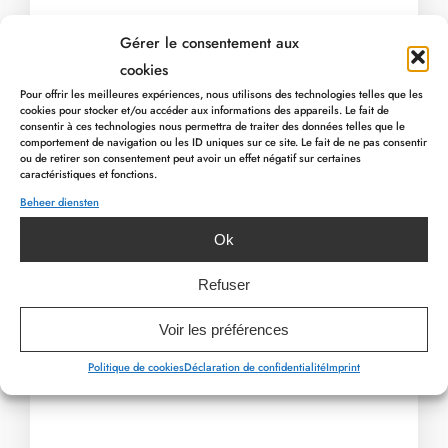
– Barbecue van chef-kok Lionel
Gérer le consentement aux
cookies
– Dessert
Pour offrir les meilleures expériences, nous utilisons des technologies telles que les
cookies pour stocker et/ou accéder aux informations des appareils. Le fait de
consentir à ces technologies nous permettra de traiter des données telles que le
comportement de navigation ou les ID uniques sur ce site. Le fait de ne pas consentir
ou de retirer son consentement peut avoir un effet négatif sur certaines
caractéristiques et fonctions.
–
Prijs:
€ 35
Beheer diensten
PREVIOUS ARTICLE
– € 20 voor kinderen (- 12 jaar)
NEXT ARTICLE
Ok
Aarzel niet en reserveer meteen: 080 / 78 00
Refuser
00 of via
info@myhotel.be
Voir les préférences
Politique de cookies
Déclaration de confidentialité
Imprint