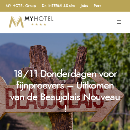
MY HOTEL Group
De INTERMILLS-site
Jobs
Pers
18/11 Donderdagen voor
fijnproevers – Uitkomen
van de Beaujolais Nouveau
!