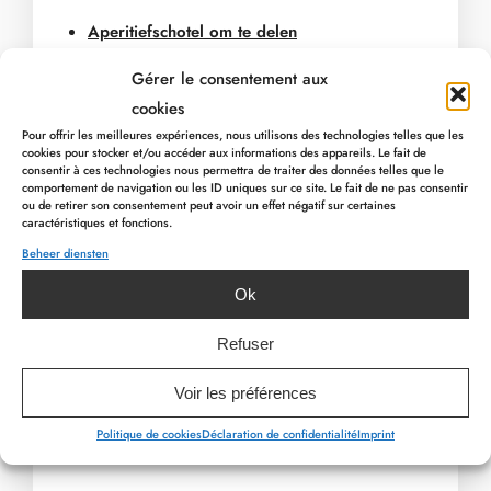
Aperitiefschotel om te delen
Hoofdgerecht : Ontdekking van de
Gérer le consentement aux
Bourgogne Terroir
cookies
Assortiment van desserts
Pour offrir les meilleures expériences, nous utilisons des technologies telles que les
cookies pour stocker et/ou accéder aux informations des appareils. Le fait de
consentir à ces technologies nous permettra de traiter des données telles que le
Prijs :
39€ pp
comportement de navigation ou les ID uniques sur ce site. Le fait de ne pas consentir
ou de retirer son consentement peut avoir un effet négatif sur certaines
> En om uw maaltijd te verrijken, kiest u uit onze
caractéristiques et fonctions.
selectie van Bourgondische wijnen!
Beheer diensten
PREVIOUS ARTICLE
Reservering verplicht :
NEXT ARTICLE
Ok
Refuser
080 / 78 00 00
info@myhotel.be
Voir les préférences
Politique de cookies
Déclaration de confidentialité
Imprint