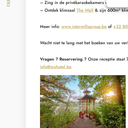
– Zing in de privékaraokekamers van
Studio
– Ontdek klimzaal
The Wall
& zijn 600m² kli
Meer info:
www.intermillsgroup.be
of
+32 80
Wacht niet te lang met het boeken van uw verb
Vragen ? Reservering ?
Onze receptie staat
info@myhotel.be