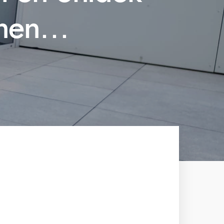
nnen…