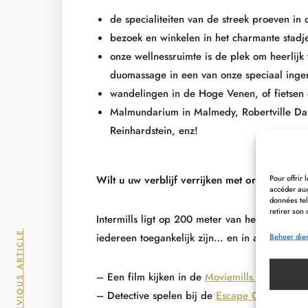
de specialiteiten van de streek proeven in 
bezoek en winkelen in het charmante stadj
onze wellnessruimte is de plek om heerlijk
duomassage in een van onze speciaal inger
wandelingen in de Hoge Venen, of fietse
Malmundarium in Malmedy, Robertville Da
Reinhardstein, enz!
Pour offrir
Wilt u uw verblijf verrijken met originele en l
accéder aux
données tel
retirer son 
Intermills ligt op 200 meter van het MY HOTEL
PREVIOUS ARTICLE
iedereen toegankelijk zijn… en in alle weers
Beheer die
– Een film kijken in de
Moviemills Cinema
– Detective spelen bij de
Escape Challenge
(e