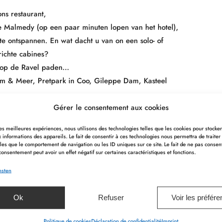
ons restaurant,
e Malmedy (op een paar minuten lopen van het hotel),
 te ontspannen. En wat dacht u van on een solo- of
ichte cabines?
n op de Ravel paden…
m & Meer, Pretpark in Coo, Gileppe Dam, Kasteel
Gérer le consentement aux cookies
 les meilleures expériences, nous utilisons des technologies telles que les cookies pour stocke
euke activiteiten?
 informations des appareils. Le fait de consentir à ces technologies nous permettra de traiter
les que le comportement de navigation ou les ID uniques sur ce site. Le fait de ne pas consen
consentement peut avoir un effet négatif sur certaines caractéristiques et fonctions.
 en biedt een brede waaier aan activiteiten die voor
omstandigheden!
nsten
Ok
Refuser
Voir les préfér
r zijn ook speciale onderzoeken voor kinderen!)
Politique de cookies
Déclaration de confidentialité
Imprint