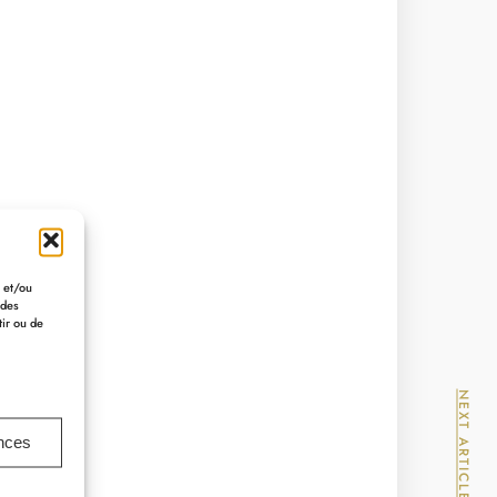
r et/ou
 des
tir ou de
NEXT ARTICLE
ences