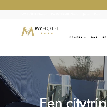
MY HOTEL Group
De INTERMILLS-site
Jobs
Pers
KAMERS
BAR
RE
Een citytr