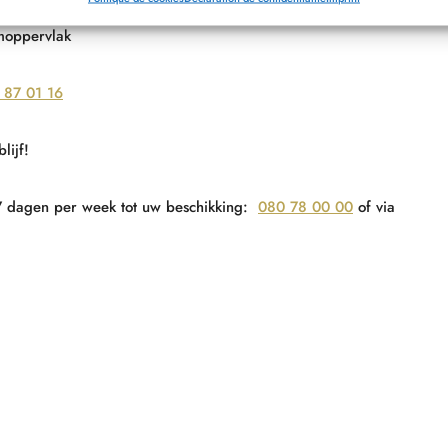
20
moppervlak
 87 01 16
lijf!
 7 dagen per week tot uw beschikking:
080 78 00 00
of via