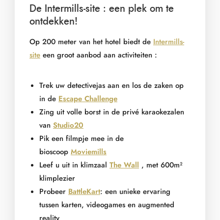
De Intermills-site : een plek om te
ontdekken!
Op 200 meter van het hotel biedt de
Intermills-
site
een groot aanbod aan activiteiten :
Trek uw detectivejas aan en los de zaken op
in de
Escape Challenge
Zing uit volle borst in de privé karaokezalen
van
Studio20
Pik een filmpje mee in de
bioscoop
Moviemills
Leef u uit in klimzaal
The Wall
, met 600m²
klimplezier
Probeer
BattleKart
: een unieke ervaring
tussen karten, videogames en augmented
reality