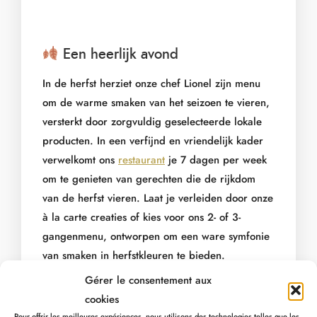
Een heerlijk avond
In de herfst herziet onze chef Lionel zijn menu
om de warme smaken van het seizoen te vieren,
versterkt door zorgvuldig geselecteerde lokale
producten. In een verfijnd en vriendelijk kader
verwelkomt ons
restaurant
je 7 dagen per week
om te genieten van gerechten die de rijkdom
van de herfst vieren. Laat je verleiden door onze
à la carte creaties of kies voor ons 2- of 3-
gangenmenu, ontworpen om een ware symfonie
van smaken in herfstkleuren te bieden.
Gérer le consentement aux
Wilt u gewoon iets drinken? De
bar van het MY
cookies
HOTEL
is de ideale plek om te genieten van een
Pour offrir les meilleures expériences, nous utilisons des technologies telles que les