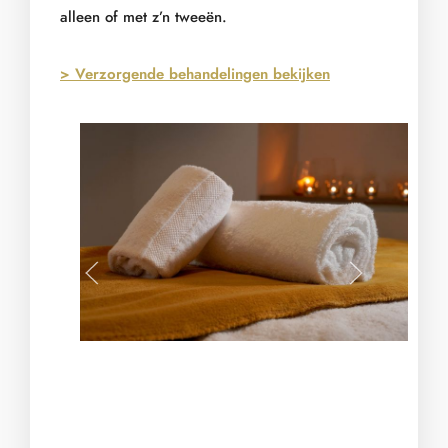
alleen of met z’n tweeën.
> Verzorgende behandelingen bekijken
497958563 1351414346392316 222
Eole3
DSC02443web
490184877 131941460959
Eole2
DSC09622 Enhanced