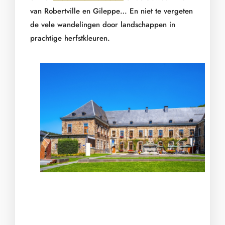
van Robertville en Gileppe… En niet te vergeten
de vele wandelingen door landschappen in
prachtige herfstkleuren.
499591884 1356055915928159 5
Nice,Bridge,Over,The,Hoëgne
Malmundarium Building In Ma
Lloyddirksfk4K Un Stavelot
Barage Gileppe