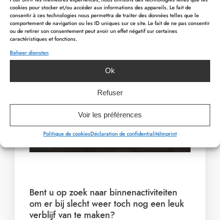
cookies pour stocker et/ou accéder aux informations des appareils. Le fait de
streekbiertje of van onze speciale cocktails en
consentir à ces technologies nous permettra de traiter des données telles que le
comportement de navigation ou les ID uniques sur ce site. Le fait de ne pas consentir
mocktails die meteen voor u worden bereid.
ou de retirer son consentement peut avoir un effet négatif sur certaines
caractéristiques et fonctions.
Beheer diensten
PREVIOUS ARTICLE
NEXT ARTICLE
Ok
Refuser
Voir les préférences
Politique de cookies
Déclaration de confidentialité
Imprint
Bent u op zoek naar binnenactiviteiten
om er bij slecht weer toch nog een leuk
verblijf van te maken?