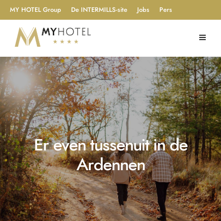
MY HOTEL Group
De INTERMILLS-site
Jobs
Pers
Er even tussenuit in de
Ardennen