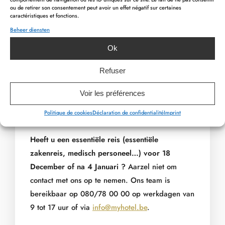
ou de retirer son consentement peut avoir un effet négatif sur certaines
caractéristiques et fonctions.
Beheer diensten
PREVIOUS ARTICLE
NEXT ARTICLE
Ok
Voor meer informatie : 080/78 00 00 van
maandag tot vrijdag van 9 tot 17 uur (tot onze
Refuser
heropening), of via
info@myhotel.be
.
Voir les préférences
Politique de cookies
Déclaration de confidentialité
Imprint
Heeft u een essentiële reis (essentiële
zakenreis, medisch personeel…) voor 18
December of na 4 Januari ?
Aarzel niet om
contact met ons op te nemen. Ons team is
bereikbaar op 080/78 00 00 op werkdagen van
9 tot 17 uur of via
info@myhotel.be
.