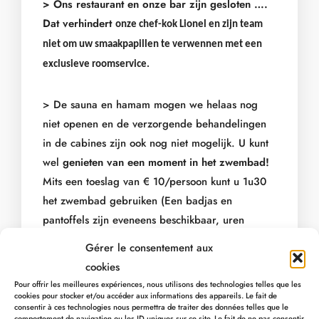
> Ons restaurant en onze bar zijn gesloten ….
Dat verhindert
onze chef-kok Lionel en zijn team
niet om uw smaakpapillen te verwennen
met een
exclusieve roomservice.
>
De sauna en hamam mogen we helaas nog
niet openen en de verzorgende behandelingen
in de cabines zijn ook nog niet mogelijk. U kunt
wel
genieten van een moment in het zwembad!
Mits een toeslag van € 10/persoon kunt u 1u30
het zwembad gebruiken (Een badjas en
pantoffels zijn eveneens beschikbaar, uren
reserveren bij de receptie).
Gérer le consentement aux
We volgen de veiligheidsregels (max. tien
cookies
personen in het zwembad per tijdsbestek) en na
Pour offrir les meilleures expériences, nous utilisons des technologies telles que les
elke sessie wordt alles ontsmet om uw
cookies pour stocker et/ou accéder aux informations des appareils. Le fait de
consentir à ces technologies nous permettra de traiter des données telles que le
gezondheid te beschermen!
comportement de navigation ou les ID uniques sur ce site. Le fait de ne pas consentir