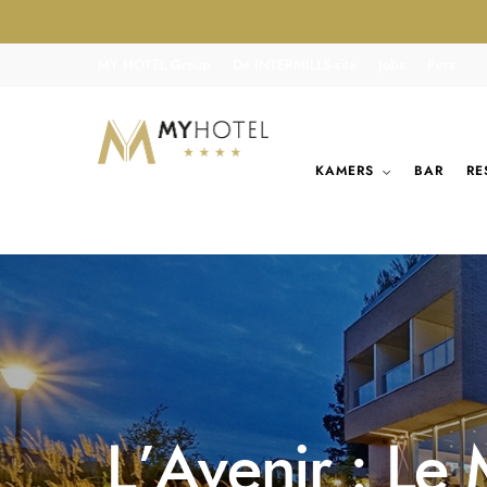
MY HOTEL Group
De INTERMILLS-site
Jobs
Pers
KAMERS
BAR
RE
L’Avenir : Le