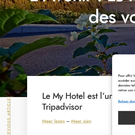
des v
Pour offrir
accéder aux
données tel
retirer son 
Le My Hotel est l’un des
PREVIOUS ARTICLE
Beheer die
Tripadvisor
Meer lezen
–
Meer zien