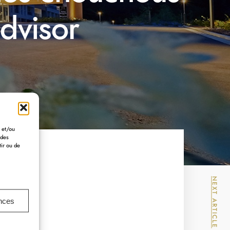
dvisor
r et/ou
 des
tir ou de
NEXT ARTICLE
ences