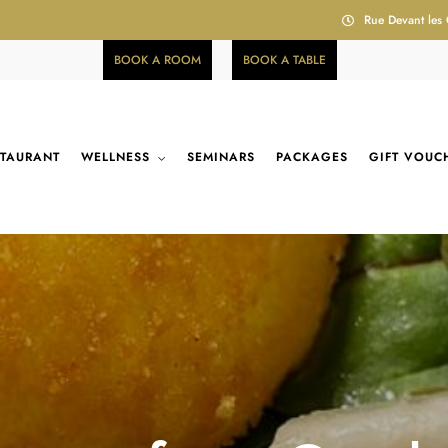
Rue Devant les
BOOK A ROOM
BOOK A TABLE
STAURANT
WELLNESS
SEMINARS
PACKAGES
GIFT VOUC