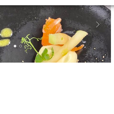
1666949236517
1666949172434