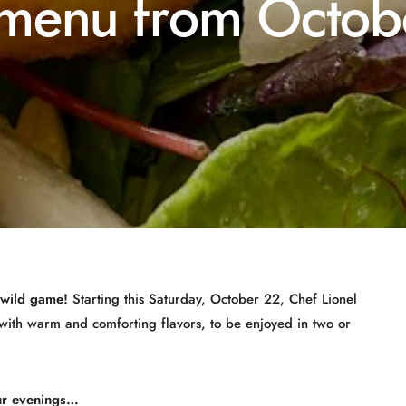
menu from Octobe
f wild game!
Starting this Saturday, October 22, Chef Lionel
ith warm and comforting flavors, to be enjoyed in two or
our evenings…