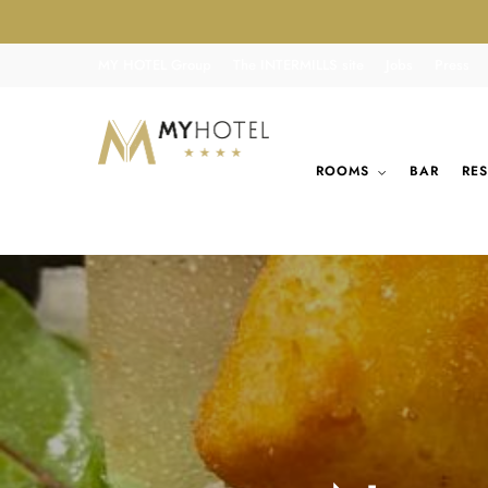
MY HOTEL Group
The INTERMILLS site
Jobs
Press
ROOMS
BAR
RE