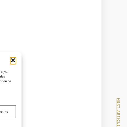
r et/ou
 des
tir ou de
NEXT ARTICLE
ences