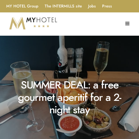
MY HOTEL Group
The INTERMILLS site
Jobs
Press
SUMMER DEAL: a free
gourmet aperitif for a 2-
night stay