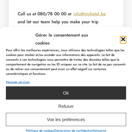
Call us at 080/78 00 00 or
info@myhotel.be
and let our team help you make your trip
reservations
.
Gérer le consentement aux
cookies
Pour offrir les meilleures expériences, nous utilisons des technologies telles que les
cookies pour stocker et/ou accéder aux informations des appareils. Le fait de
consentir à ces technologies nous permettra de traiter des données telles que le
comportement de navigation ou les ID uniques sur ce site. Le fait de ne pas consentir
ou de retirer son consentement peut avoir un effet négatif sur certaines
caractéristiques et fonctions.
Manage services
PREVIOUS ARTICLE
NEXT ARTICLE
Ok
Refuser
Voir les préférences
Offer valid until 31/08/2021, promotional rates
Politique de cookies
Déclaration de confidentialité
Imprint