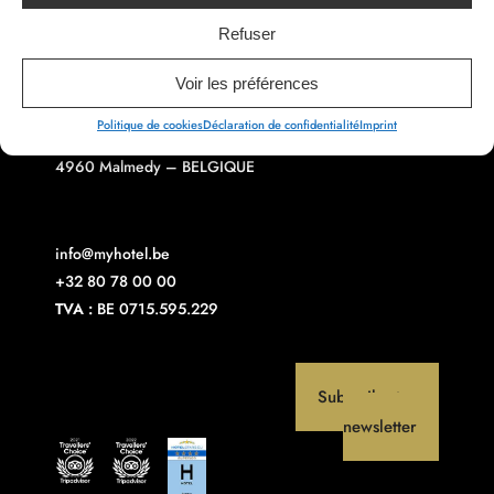
PREVIOUS ARTICLE
NEXT ARTICLE
Refuser
Voir les préférences
Politique de cookies
Déclaration de confidentialité
Imprint
Rue Devant les Grands Moulins 25
4960 Malmedy – BELGIQUE
info@myhotel.be
+32 80 78 00 00
TVA :
BE 0715.595.229
Subscribe to our
newsletter