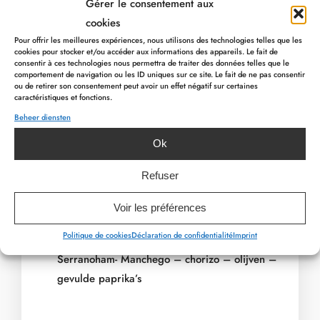
Gérer le consentement aux
Grandes Fagnes – witte pens
cookies
Pour offrir les meilleures expériences, nous utilisons des technologies telles que les
cookies pour stocker et/ou accéder aux informations des appareils. Le fait de
consentir à ces technologies nous permettra de traiter des données telles que le
comportement de navigation ou les ID uniques sur ce site. Le fait de ne pas consentir
ou de retirer son consentement peut avoir un effet négatif sur certaines
caractéristiques et fonctions.
Proevertjes uit Italië
Beheer diensten
Parmaham – Coppa – parmezaan -
PREVIOUS ARTICLE
NEXT ARTICLE
olijventapenade – grissini
Ok
Refuser
Voir les préférences
Politique de cookies
Déclaration de confidentialité
Imprint
Proevertjes uit Spanje (Tapas)
Serranoham- Manchego – chorizo – olijven –
gevulde paprika’s