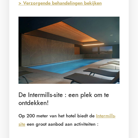
> Verzorgende behandelingen bekijken
De Intermills-site : een plek om te
ontdekken!
Op 200 meter van het hotel biedt de
Intermills-
site
een groot aanbod aan activiteiten :