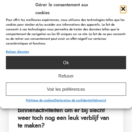
authentieke tradities. In de herfst vinden elk jaar
Gérer le consentement aux
op 10 november de beroemde Feux de la Saint-
cookies
Martin (Sint-Maartensvuren) plaats: drie wijken
Pour offrir les meilleures expériences, nous utilisons des technologies telles que les
van Malmedy strijden om het grootste
cookies pour stocker et/ou accéder aux informations des appareils. Le fait de
consentir à ces technologies nous permettra de traiter des données telles que le
vreugdevuur aan te steken.
comportement de navigation ou les ID uniques sur ce site. Le fait de ne pas consentir
ou de retirer son consentement peut avoir un effet négatif sur certaines
caractéristiques et fonctions.
Kom en beleef deze warme momenten in het
Beheer diensten
PREVIOUS ARTICLE
hart van de Malmedse herfst, waar elk
NEXT ARTICLE
Ok
evenement een uitnodiging is om de tradities en
gastvrijheid van de regio te ontdekken!
Refuser
Voir les préférences
Politique de cookies
Déclaration de confidentialité
Imprint
Bent u op zoek naar
binnenactiviteiten om er bij slecht
weer toch nog een leuk verblijf van
te maken?