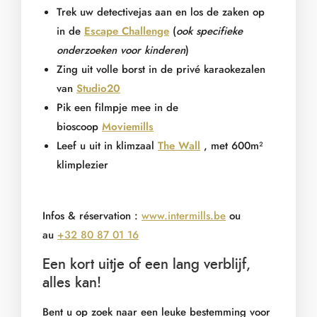
Trek uw detectivejas aan en los de zaken op
in de
Escape Challenge
(
ook specifieke
onderzoeken voor kinderen
)
Zing uit volle borst in de privé karaokezalen
van
Studio20
Pik een filmpje mee in de
bioscoop
Moviemills
Leef u uit in klimzaal
The Wall
, met 600m²
klimplezier
Infos & réservation :
www.intermills.be
ou
au
+32 80 87 01 16
Een kort uitje of een lang verblijf,
alles kan!
Bent u op zoek naar een leuke bestemming voor