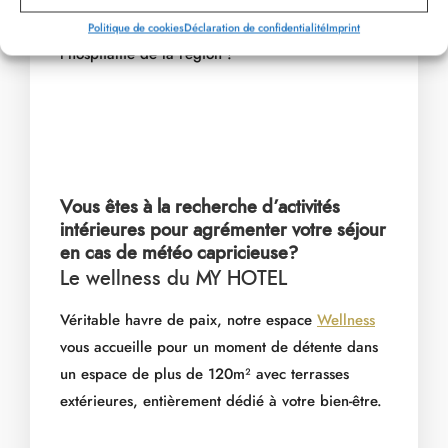
une invitation à découvrir les traditions et
Politique de cookies
Déclaration de confidentialité
Imprint
l’hospitalité de la région !
Vous êtes à la recherche d’activités
intérieures pour agrémenter votre séjour
en cas de météo capricieuse?
Le wellness du MY HOTEL
Véritable havre de paix, notre espace
Wellness
vous accueille pour un moment de détente dans
un espace de plus de 120m² avec terrasses
extérieures, entièrement dédié à votre bien-être.