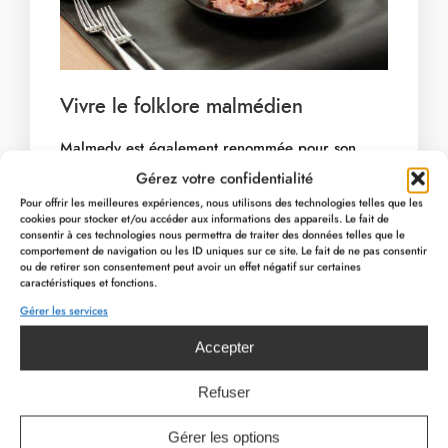
Vivre le folklore malmédien
Malmedy est également renommée pour son
folklore unique, qui insuffle un esprit convivial et
Gérez votre confidentialité
festif tout au long de l’année. En automne, la
Pour offrir les meilleures expériences, nous utilisons des technologies telles que les
cookies pour stocker et/ou accéder aux informations des appareils. Le fait de
ville s’anime autour de traditions riches et
consentir à ces technologies nous permettra de traiter des données telles que le
comportement de navigation ou les ID uniques sur ce site. Le fait de ne pas consentir
authentiques. Citons notamment les célèbres
ou de retirer son consentement peut avoir un effet négatif sur certaines
Feux de la Saint-Martin qui ont lieu chaque
caractéristiques et fonctions.
année le 10 novembre : trois quartiers de
Gérer les services
Malmedy qui rivalisent pour allumer le plus
PAGE PRÉCÉDENTE
Accepter
PAGE SUIVANTE
grand feu.
Refuser
Venez vivre ces moments chaleureux au cœur de
Gérer les options
l’automne malmédien, où chaque événement est