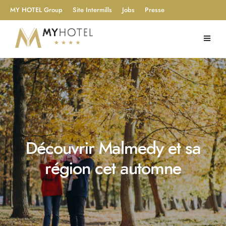
MY HOTEL Group
Site Intermills
Jobs
Presse
Découvrir Malmedy et sa
région cet automne