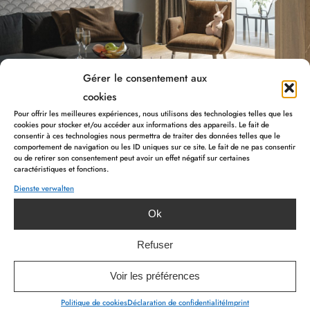
Gérer le consentement aux
cookies
Pour offrir les meilleures expériences, nous utilisons des technologies telles que les
cookies pour stocker et/ou accéder aux informations des appareils. Le fait de
consentir à ces technologies nous permettra de traiter des données telles que le
comportement de navigation ou les ID uniques sur ce site. Le fait de ne pas consentir
ou de retirer son consentement peut avoir un effet négatif sur certaines
caractéristiques et fonctions.
Dienste verwalten
Ok
Refuser
Andere Zimmer
Voir les préférences
DAS KÖNNTE SIE EBENFALLS INTERESSIEREN
Politique de cookies
Déclaration de confidentialité
Imprint