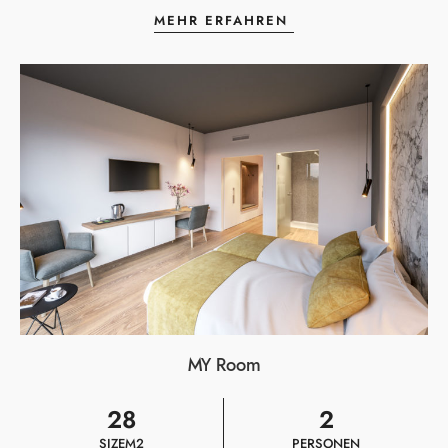
MEHR ERFAHREN
MY Room
28
2
SIZE
M2
PERSONEN