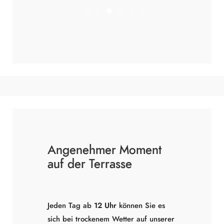
Myhotel Malmedy Restaurant
DSC01845
Restaurant Malmedy 1024x682
DSC01991
IMG 1675
IMG 1687
Angenehmer Moment
auf der Terrasse
Jeden Tag ab
12 Uhr
können Sie es
sich bei trockenem Wetter auf unserer