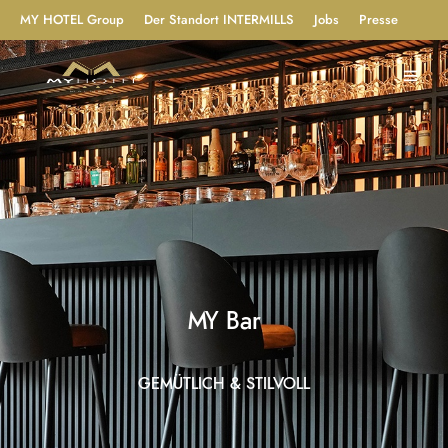
MY HOTEL Group
Der Standort INTERMILLS
Jobs
Presse
MY Bar
GEMÜTLICH & STILVOLL