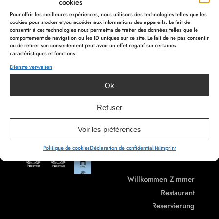
cookies
Rue Devant les Grands Moulins 25
Pour offrir les meilleures expériences, nous utilisons des technologies telles que les
cookies pour stocker et/ou accéder aux informations des appareils. Le fait de
4960 Malmedy – BELGIQUE
consentir à ces technologies nous permettra de traiter des données telles que le
comportement de navigation ou les ID uniques sur ce site. Le fait de ne pas consentir
ou de retirer son consentement peut avoir un effet négatif sur certaines
caractéristiques et fonctions.
info@myhotel.be
Dienste verwalten
+32 80 78 00 00
Ok
TVA :
BE 0715.595.229
Refuser
Abonniere unseren
Voir les préférences
Newsletter
Politique de cookies
Déclaration de confidentialité
Imprint
Willkommen
Zimmer
Restaurant
Reservierung