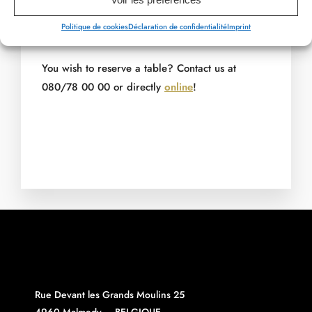
You can also opt for our selection of wines that
Politique de cookies
Déclaration de confidentialité
Imprint
will enhance each dish of our Menu!
You wish to reserve a table? Contact us at
080/78 00 00 or directly
online
!
Rue Devant les Grands Moulins 25