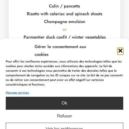
Colin / pancetta
Risotto with celeriac and spinach shoots
Champagne emulsion
or
Parmentier duck confit / winter vegetables
Red wine sauce
Gérer le consentement aux
+++++
cookies
Chocolate crunch / praline / passion fruits
Pour offrir les meilleures expériences, nous utilisons des technologies telles que les
cookies pour stocker et/ou accéder aux informations des appareils. Le fait de
or
consentir à ces technologies nous permettra de traiter des données telles que le
comportement de navigation ou les ID uniques sur ce site. Le fait de ne pas consentir
Mango / lychee mix
ou de retirer son consentement peut avoir un effet négatif sur certaines
Vanilla sponge cake. Exotic sorbet
caractéristiques et fonctions.
Manage services
PREVIOUS ARTICLE
NEXT ARTICLE
Ok
Price
: 29€ for 2 courses & 39€ for 3 courses
Refuser
Voir les préférences