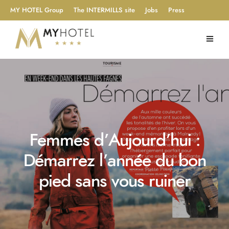
MY HOTEL Group
The INTERMILLS site
Jobs
Press
Femmes d’Aujourd’hui :
Démarrez l’année du bon
pied sans vous ruiner