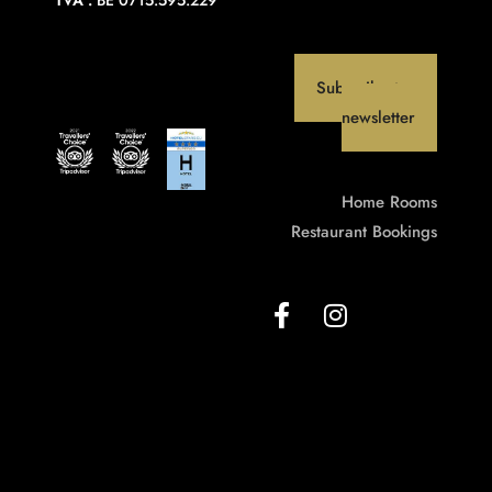
TVA :
BE 0715.595.229
Subscribe to our
newsletter
Home
Rooms
Restaurant
Bookings