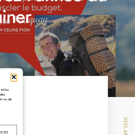
iner
r et/ou
 des
tir ou de
NEXT ARTICLE
ences