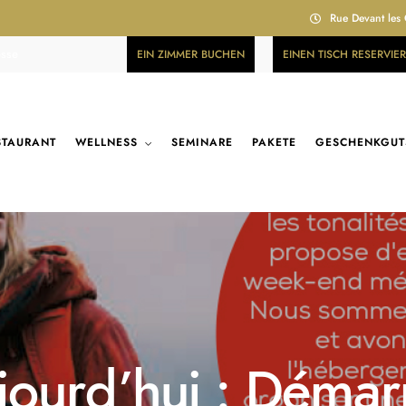
Rue Devant les
esse
EIN ZIMMER BUCHEN
EINEN TISCH RESERVIE
STAURANT
WELLNESS
SEMINARE
PAKETE
GESCHENKGUT
ourd’hui : Démarr