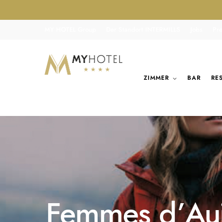
MY HOTEL Group
Der Standort INTERMILLS
Jobs
Pr
ZIMMER
BAR
RE
Femmes d’Auj