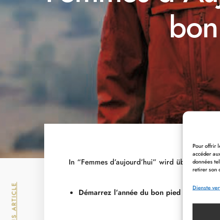
bon
Pour offrir
accéder aux
In “Femmes d’aujourd’hui” wird über das MY
données tel
retirer son 
PREVIOUS ARTICLE
Dienste ve
Démarrez l’année du bon pied sans vous 