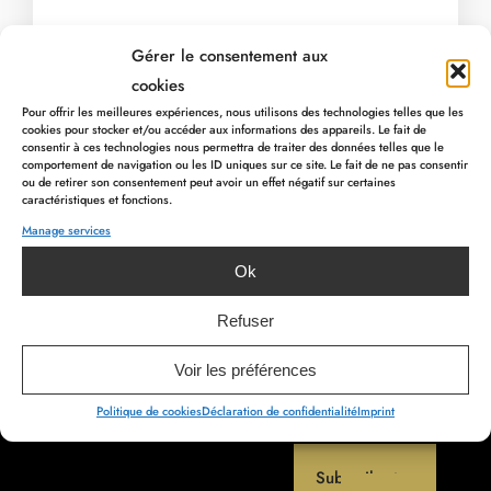
Gérer le consentement aux
cookies
Pour offrir les meilleures expériences, nous utilisons des technologies telles que les
cookies pour stocker et/ou accéder aux informations des appareils. Le fait de
consentir à ces technologies nous permettra de traiter des données telles que le
comportement de navigation ou les ID uniques sur ce site. Le fait de ne pas consentir
ou de retirer son consentement peut avoir un effet négatif sur certaines
caractéristiques et fonctions.
Rue Devant les Grands Moulins 25
Manage services
PREVIOUS ARTICLE
4960 Malmedy – BELGIQUE
NEXT ARTICLE
Ok
Refuser
info@myhotel.be
+32 80 78 00 00
Voir les préférences
TVA :
BE 0715.595.229
Politique de cookies
Déclaration de confidentialité
Imprint
Subscribe to our