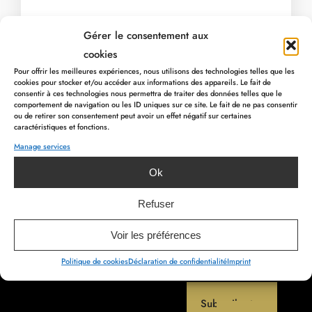
Gérer le consentement aux
cookies
Pour offrir les meilleures expériences, nous utilisons des technologies telles que les
cookies pour stocker et/ou accéder aux informations des appareils. Le fait de
consentir à ces technologies nous permettra de traiter des données telles que le
comportement de navigation ou les ID uniques sur ce site. Le fait de ne pas consentir
ou de retirer son consentement peut avoir un effet négatif sur certaines
caractéristiques et fonctions.
Rue Devant les Grands Moulins 25
Manage services
PREVIOUS ARTICLE
4960 Malmedy – BELGIQUE
NEXT ARTICLE
Ok
Refuser
info@myhotel.be
+32 80 78 00 00
Voir les préférences
TVA :
BE 0715.595.229
Politique de cookies
Déclaration de confidentialité
Imprint
Subscribe to our