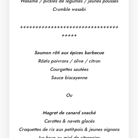
Wakamé / pickles de légumes / jeunes pousses
Crumble wasabi
++++++++++++++++++++++++++++++++
+++++
Saumon rôti aux épices barbecue
Röstis poivrons / olive / citron
Courgettes sautées
Sauce biscayenne
Ou
Magret de canard snacké
Carottes & navets glacés
Croquettes de riz aux petit-pois & jeunes oignons
Jus brun au miel de citronnier