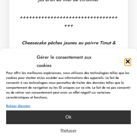
++++++++++++++++++++++++++++++++
+++
Cheesecake pêches jaunes au poivre Timut &
framboises
Gérer le consentement aux
cookies
Ou
Pour offrir les meilleures expériences, nous utilisons des technologies telles que les
cookies pour stocker et/ou accéder aux informations des appareils. Le fait de
consentir à ces technologies nous permettra de traiter des données telles que le
Pavlova Coco – citron vert – kiwi
comportement de navigation ou les ID uniques sur ce site. Le fait de ne pas consentir
ou de retirer son consentement peut avoir un effet négatif sur certaines
caractéristiques et fonctions.
Beheer diensten
PREVIOUS ARTICLE
NEXT ARTICLE
Ok
Prijs:
€42 (2 gangen) | €52 (3 gangen)
Refuser