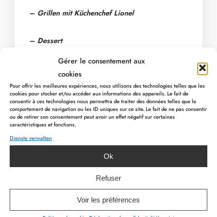
– Grillen mit Küchenchef Lionel
– Dessert
Gérer le consentement aux
–
Preis:
35 € –
cookies
20 € für Kinder (- 12 Jahre)
Pour offrir les meilleures expériences, nous utilisons des technologies telles que les
cookies pour stocker et/ou accéder aux informations des appareils. Le fait de
consentir à ces technologies nous permettra de traiter des données telles que le
Gleich reservieren: 080 / 78 00 00 oder per
comportement de navigation ou les ID uniques sur ce site. Le fait de ne pas consentir
ou de retirer son consentement peut avoir un effet négatif sur certaines
Mail an
info@myhotel.be
caractéristiques et fonctions.
Dienste verwalten
PREVIOUS ARTICLE
NEXT ARTICLE
Ok
Refuser
Voir les préférences