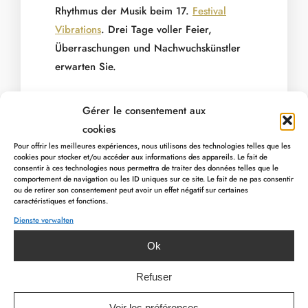
Rhythmus der Musik beim 17.
Festival
Vibrations
. Drei Tage voller Feier,
Überraschungen und Nachwuchskünstler
erwarten Sie.
Am 21. Juli, dem belgischen
Gérer le consentement aux
Nationalfeiertag, bereitet sich Malmedy
cookies
auf ein großes Fest vor mit: einem
Pour offrir les meilleures expériences, nous utilisons des technologies telles que les
cookies pour stocker et/ou accéder aux informations des appareils. Le fait de
Flohmarkt, einem Sommermarkt im
consentir à ces technologies nous permettra de traiter des données telles que le
Stadtzentrum (zusätzlich zu den geöffneten
comportement de navigation ou les ID uniques sur ce site. Le fait de ne pas consentir
ou de retirer son consentement peut avoir un effet négatif sur certaines
Geschäften), musikalischer Unterhaltung,
caractéristiques et fonctions.
einem Jugendbereich.
Dienste verwalten
PREVIOUS ARTICLE
NEXT ARTICLE
Ok
Ein festlicher Tag im Herzen der
Ardennen.
Refuser
Voir les préférences