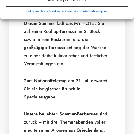
Der Sommerkalender des MY
Politique de cookies
Déclaration de confidentialité
Imprint
HOTEL
Diesen Sommer lädt das MY HOTEL Sie
auf seine Rooftop-Terrasse im 2. Stock
sowie in sein Restaurant und die
großzügige Terrasse entlang der Warche
zu einer Reihe kulinarischer und festlicher
Veranstaltungen ein.
Zum
Nationalfeiertag
am 21. Juli erwartet
Sie ein
belgischer Brunch
in
Spezialausgabe.
Unsere beliebten
Sommer-Barbecues
sind
zurück – mit drei Themenabenden voller
mediterraner Aromen aus
Griechenland,