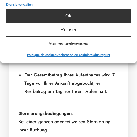
Zuschlag Single Room : 115 €/2 nachten
Dienste verwalten
PREVIOUS ARTICLE
NEXT ARTICLE
Ok
Infos & reservierung :
+32 80 78 00 00
Refuser
oder
info@myhotel.be
Voir les préférences
Politique de cookies
Déclaration de confidentialité
Imprint
Reservierungsbedingungen:
Der Gesamtbetrag Ihres Aufenthaltes wird 7
Tage vor Ihrer Ankunft abgebucht, er
Restbetrag am Tag vor Ihrem Aufenthalt.
Stornierungsbedingungen:
Bei einer ganzen oder teilweisen Stornierung
Ihrer Buchung