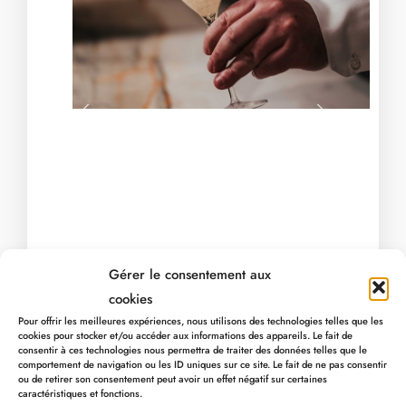
DSC09695 Scaled
EOLE Chambre
571118066 1492855855581497 3890
MyHotel 58
497958563 1351414346392316
661524825 16270616354942
655886911 16270612021
490184877 13194146
2025Menu New2
619898051 157
The Abbey Of 
Malmundarium Building In Malmedy,
IMG 20251212 WA0024
IMG 20251212 WA0007
IMG 0359
DSC02935
Gérer le consentement aux
cookies
Pour offrir les meilleures expériences, nous utilisons des technologies telles que les
cookies pour stocker et/ou accéder aux informations des appareils. Le fait de
consentir à ces technologies nous permettra de traiter des données telles que le
comportement de navigation ou les ID uniques sur ce site. Le fait de ne pas consentir
Preis für 2 Übernachtungen : 710€
für 2
ou de retirer son consentement peut avoir un effet négatif sur certaines
Personen
caractéristiques et fonctions.