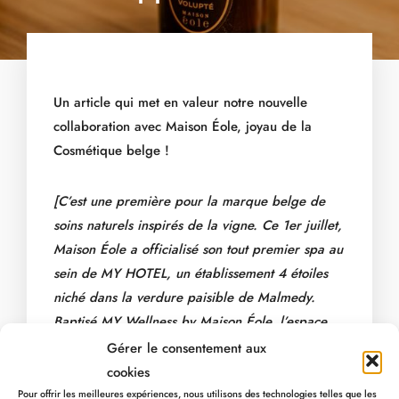
Un article qui met en valeur notre nouvelle
collaboration avec Maison Éole, joyau de la
Cosmétique belge !
[C’est une première pour la marque belge de
soins naturels inspirés de la vigne. Ce 1er juillet,
Maison Éole a officialisé son tout premier spa au
sein de MY HOTEL, un établissement 4 étoiles
niché dans la verdure paisible de Malmedy.
Baptisé MY Wellness by Maison Éole, l’espace
de plus de 120 m² mêle sauna, hammam,
Gérer le consentement aux
piscine et terrasse dans une ambiance douce et
cookies
feutrée…]
Pour offrir les meilleures expériences, nous utilisons des technologies telles que les