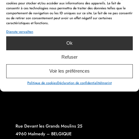
cookies pour stocker et/ou accéder aux informations des appareils. Le fait de
consentir à ces technologies nous permettra de traiter des données telles que le
comportement de navigation ou les ID uniques sur ce site. Le fait de ne pas consentir
Lire l’article
ou de retirer son consentement peut avoir un effet négatif sur certaines
caractéristiques et fonctions.
Dienste verwalten
DH
– 2 juillet 2025 – Emeline Berlier
PREVIOUS ARTICLE
NEXT ARTICLE
Ok
Refuser
Voir les préférences
Politique de cookies
Déclaration de confidentialité
Imprint
Rue Devant les Grands Moulins 25
4960 Malmedy – BELGIQUE