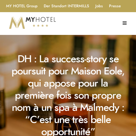
MY HOTEL Group
Der Standort INTERMILLS
Jobs
Presse
DH : La success-story se
poursuit pour Maison Eole,
qui appose pour la
première fois son propre
nom à un spa à Malmedy :
“C’est une très belle
opportunité”