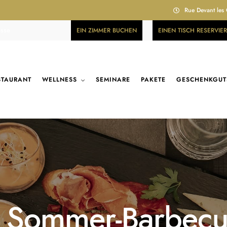
Rue Devant les
esse
EIN ZIMMER BUCHEN
EINEN TISCH RESERVIE
STAURANT
WELLNESS
SEMINARE
PAKETE
GESCHENKGUT
 Sommer-Barbecue