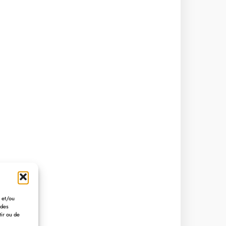
r et/ou
 des
tir ou de