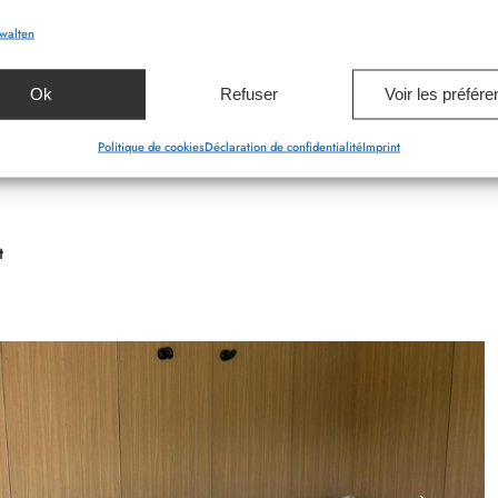
rwalten
Ok
Refuser
Voir les préfér
Politique de cookies
Déclaration de confidentialité
Imprint
t