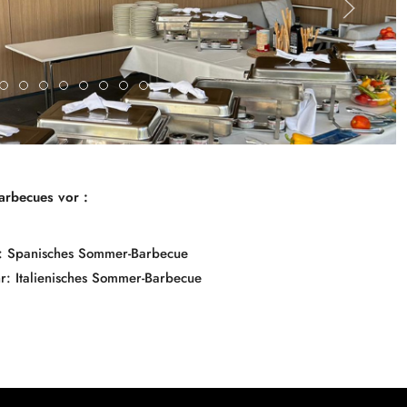
over MY TRENDS (1)
Cover MY TRENDS
211153305 5728257370582880 5338122155361451870 N
F05815af 9951 E49c Df5a 990fd018b33c
3
4
487205414 1307667484100336 86596772799
5
6
arbecues vor :
r: Spanisches Sommer-Barbecue
: Italienisches Sommer-Barbecue