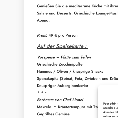
Genießen Sie die mediterrane Küche mit ihren
Salate und Desserts. Griechische Lounge-Mus
Abend.
Preis
:
49 € pro Person
Auf der Speisekarte :
Vorspeise – Platte zum Teilen
Griechische Zucchinipuffer
Hummus / Oliven / knusprige Snacks
Spanakopita (Spinat, Feta, Zwiebeln und Kräu
Knuspriger Auberginenkaviar
* * *
Barbecue von Chef Lionel
Pour offrir
Makrele im Kräutertempura mit Tzatziki
accéder aux
données tel
Gegrilltes Gemüse
retirer son 