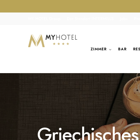
MY HOTEL Group
Der Standort INTERMILLS
Jobs
Pr
ZIMMER
BAR
RE
Griechisches