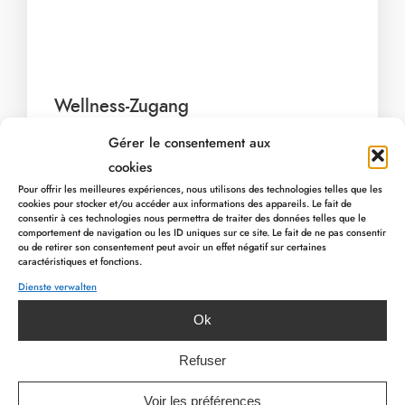
My Hotel Bains Nordiques 17
My Hotel Bains Nordiques 27
My Hotel Bains Nordiques 26
My Hotel Bains Nordiques 
My Hotel Bains Nordiqu
Wellness-Zugang
Gérer le consentement aux
Hotelgäste
: 29€/2h30
cookies
Kostenloser Zugang bei Buchung einer
Pour offrir les meilleures expériences, nous utilisons des technologies telles que les
Behandlung oder Suite.
cookies pour stocker et/ou accéder aux informations des appareils. Le fait de
consentir à ces technologies nous permettra de traiter des données telles que le
Nicht-Hotelgäste
: 35€/2h30
comportement de navigation ou les ID uniques sur ce site. Le fait de ne pas consentir
Bei Buchung einer Behandlung : 25€/2h30
ou de retirer son consentement peut avoir un effet négatif sur certaines
caractéristiques et fonctions.
Dienste verwalten
Wellness-Tagesangebote
PREVIOUS ARTICLE
NEXT ARTICLE
Ok
Wellness-Morgen
: Frühstücksbuffet gefolgt
Refuser
von 2h30 Zugang zum Wellnessbereich >
49€/Person
Voir les préférences