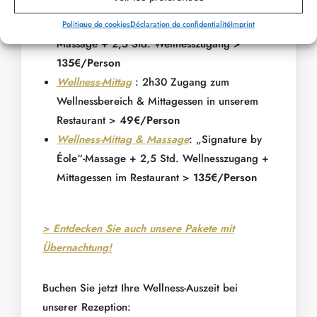
Wellness-Morgen & Massage
:
Frühstücksbuffet + „Signature by Éole“-
Politique de cookies
Déclaration de confidentialité
Imprint
Massage + 2,5 Std. Wellnesszugang >
135€/Person
Wellness-Mittag
: 2h30 Zugang zum
Wellnessbereich & Mittagessen in unserem
Restaurant >
49€/Person
Wellness-Mittag & Massage
: „Signature by
Éole“-Massage + 2,5 Std. Wellnesszugang +
Mittagessen im Restaurant >
135€/Person
> Entdecken Sie auch unsere Pakete mit
Übernachtung!
Buchen Sie jetzt Ihre Wellness-Auszeit bei
unserer Rezeption: