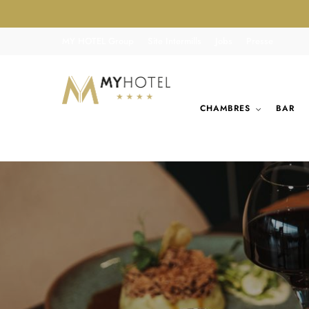
MY HOTEL Group
Site Intermills
Jobs
Presse
CHAMBRES
BAR