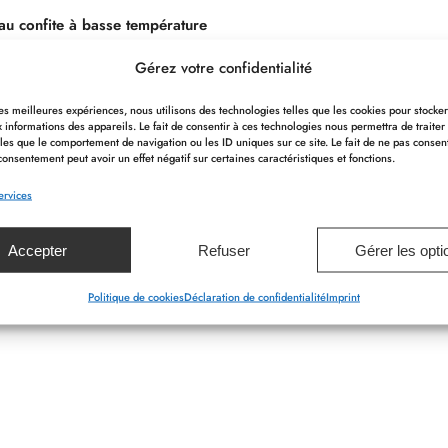
au confite à basse température
omme de terre & ail des ours
Gérez votre confidentialité
is à la sarriette & jus des sucs
 les meilleures expériences, nous utilisons des technologies telles que les cookies pour stocke
 informations des appareils. Le fait de consentir à ces technologies nous permettra de traiter
+++++++++++++++++++++++
les que le comportement de navigation ou les ID uniques sur ce site. Le fait de ne pas consen
consentement peut avoir un effet négatif sur certaines caractéristiques et fonctions.
 amandes / Fraise / Rhubarbe
ervices
Ou
Accepter
Refuser
Gérer les opti
Politique de cookies
Déclaration de confidentialité
Imprint
Matcha / pomme granny & fleur de sureau