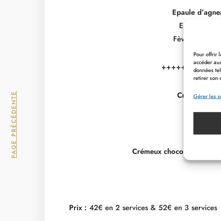
Epaule d’agne
Ecrasé de p
Fèves des mara
Pour offrir
accéder aux
++++++++++++
données tel
retirer son 
Croustillant
PAGE PRÉCÉDENTE
Gérer les s
Crémeux chocolat blanc 
Prix :
42€ en 2 services & 52€ en 3 services