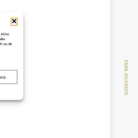
r et/ou
 des
tir ou de
PAGE SUIVANTE
ons