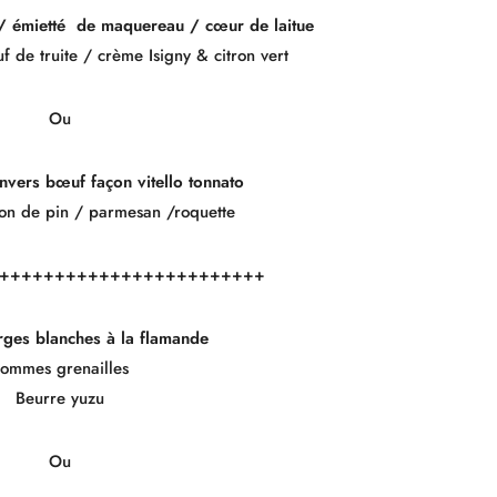
/ émietté de maquereau / cœur de laitue
 de truite / crème Isigny & citron vert
Ou
 Anvers bœuf façon vitello tonnato
on de pin / parmesan /roquette
++++++++++++++++++++++++
rges blanches à la flamande
ommes grenailles
Beurre yuzu
Ou