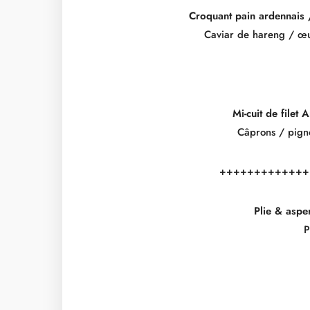
Croquant pain ardennais 
Caviar de hareng / œuf
Mi-cuit de filet
Câprons / pign
+++++++++++++
Plie & aspe
P