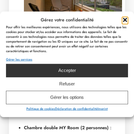
Gérez votre confidentialité
Pour offrir les meilleures expériences, nous utilisons des technologies telles que les
cookies pour stocker et/ou accéder aux informations des appareils. Le fait de
consentir à ces technologies nous permettra de traiter des données telles que le
comportement de navigation ou les ID uniques sur ce site. Le fait de ne pas consentir
ou de retirer son consentement peut avoir un effet négatif sur certaines
caractéristiques et fonctions.
Gérer les services
PAGE PRÉCÉDENTE
Accepter
PAGE SUIVANTE
490349852 1324925149041236 840891570
EOLE Chambre
712445174 1688124326054648 8716
IMG 2163 2
IMG 2352
616178998 1564604628406
616129921 15646030050
IMG 0359
Packages
COVER
497958563 
Packages2
485803665 1302436737956
485379375 13024368412
Refuser
Gérer les options
Politique de cookies
Déclaration de confidentialité
Imprint
Tarif :
Chambre double MY Room (2 personnes)
: