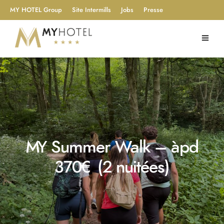
MY HOTEL Group
Site Intermills
Jobs
Presse
MY Summer Walk – àpd
370€ (2 nuitées)