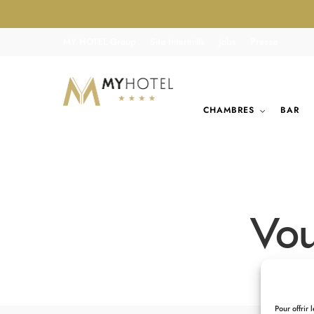
MY HOTEL Group
Site Intermills
Jobs
Presse
CHAMBRES
BAR
Vou
Pour offrir