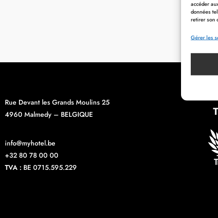
accéder aux
données tel
retirer son 
Gérer les s
Rue Devant les Grands Moulins 25
4960 Malmedy – BELGIQUE
info@myhotel.be
+32 80 78 00 00
TVA :
BE 0715.595.229