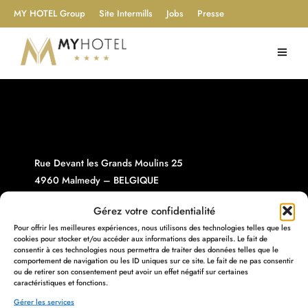
MY HOTEL Group
Site Intermills
Jobs
Presse
Rue Devant les Grands Moulins 25
4960 Malmedy – BELGIQUE
Gérez votre confidentialité
Pour offrir les meilleures expériences, nous utilisons des technologies telles que les
info@myhotel.be
cookies pour stocker et/ou accéder aux informations des appareils. Le fait de
consentir à ces technologies nous permettra de traiter des données telles que le
+32 80 78 00 00
comportement de navigation ou les ID uniques sur ce site. Le fait de ne pas consentir
TVA :
BE 0715.595.229
ou de retirer son consentement peut avoir un effet négatif sur certaines
caractéristiques et fonctions.
Gérer les services