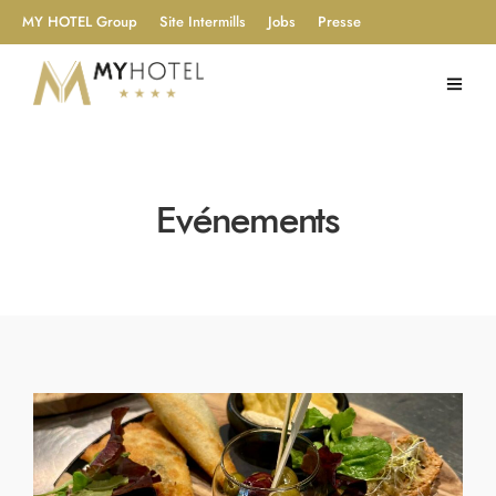
MY HOTEL Group
Site Intermills
Jobs
Presse
Evénements