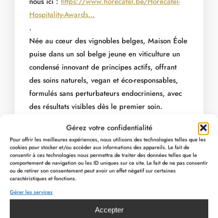
nous ici :
https://www.horecatel.be/Horecatel-
Hospitality-Awards…
.
Née au cœur des vignobles belges, Maison Éole
puise dans un sol belge jeune en viticulture un
condensé innovant de principes actifs, offrant
des soins naturels, vegan et éco-responsables,
formulés sans perturbateurs endocriniens, avec
des résultats visibles dès le premier soin.
.
Gérez votre confidentialité
En conjuguant le professionnalisme de nos
Pour offrir les meilleures expériences, nous utilisons des technologies telles que les
esthéticien(ne)s, l’atmosphère apaisante de notre
cookies pour stocker et/ou accéder aux informations des appareils. Le fait de
consentir à ces technologies nous permettra de traiter des données telles que le
Wellness, l’intimité de nos cabines et la qualité
comportement de navigation ou les ID uniques sur ce site. Le fait de ne pas consentir
ou de retirer son consentement peut avoir un effet négatif sur certaines
exceptionnelle des soins Maison Éole, MY
caractéristiques et fonctions.
Wellness by Maison Éole invite chacun à s’offrir
Gérer les services
une véritable parenthèse hors du temps, aux
Accepter
portes de l’Ardenne.